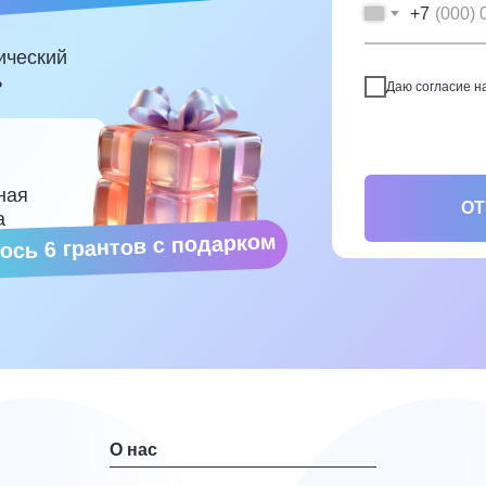
+7
ический
ь
Даю согласие н
ная
ОТ
а
ось 6 грантов с подарком
О нас