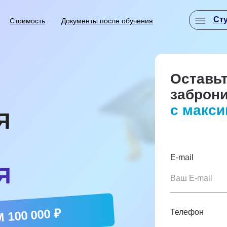
Ст
Стоимость
Документы после обучения
Оставьт
заброн
с макс
Я
E-mail
Я
 100 000 ₽
Телефон