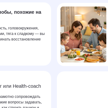
лобы, похожие на
сть, головокружения,
ми, тяга к сладкому — вы
ачинать восстановление
 или Health-coach
грамотно сопровождать
акие вопросы задавать,
 как строить рацион и