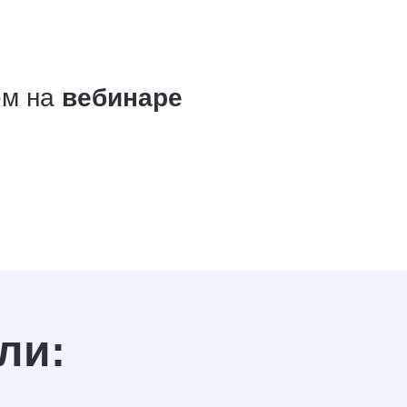
ем на
вебинаре
ли: