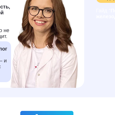
сть,
Гайд “
П
ой
железо
о не
ит.
лог
— и
с