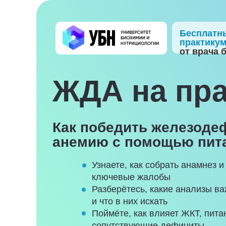
Бесплатн
практику
от врача 
ЖДА на пра
Как победить железод
анемию с помощью пит
Узнаете, как собрать анамнез и
ключевые жалобы
Разберётесь, какие анализы в
и что в них искать
Поймёте, как влияет ЖКТ, пита
сопутствующие дефициты