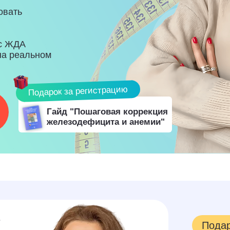
овать
 с ЖДА
на реальном
Подарок за регистрацию
Гайд "
Пошаговая коррекция
железодефицита и анемии
"
е
Подар