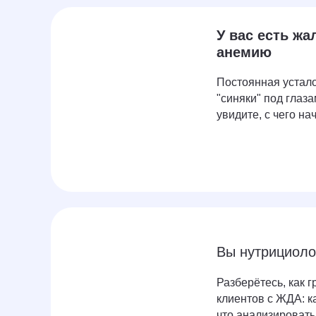
У вас есть жа
анемию
Постоянная устало
"синяки" под глаза
увидите, с чего н
Вы нутрициолог
Разберётесь, как 
клиентов с ЖДА: к
что анализировать,