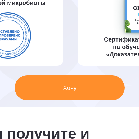
ой микробиоты
Сертификат
на обуч
«Доказате
Хочу
 получите и