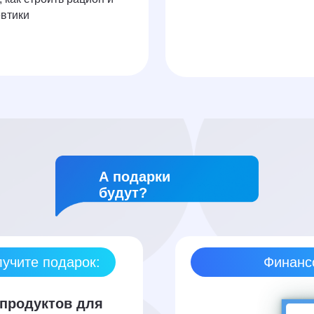
евтики
А подарки
будут?
учите подарок:
Финанс
 продуктов для