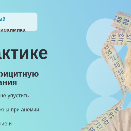
ый
м
биохимика
ктике
ефицитную
ания
 не упустить
ажны при анемии
ние и