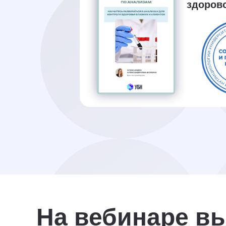
здоров
На вебинаре вы